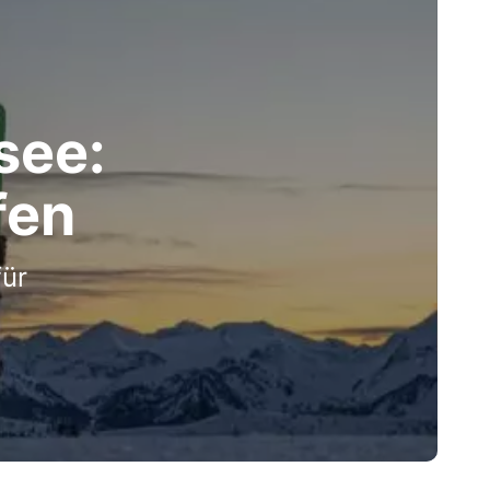
see:
fen
für