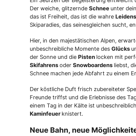
Ein Seufzen der Begeisterung entweicht di
Der weiche, glitzernde
Schnee
unter dein
das ist Freiheit, das ist die wahre
Leiden
Skiparadies, das seinesgleichen sucht, ent
Hier, in den majestätischen Alpen, erwart
unbeschreibliche Momente des
Glücks
u
der Sonne und die
Pisten
locken mit per
Skifahrens
oder
Snowboardens
liebst, 
Schnee machen jede Abfahrt zu einem Er
Der köstliche Duft frisch zubereiteter Spe
Freunde triffst und die Erlebnisse des T
einem Tag in der Kälte ist unbeschreiblic
Kaminfeuer
knistert.
Neue Bahn, neue Möglichkeit