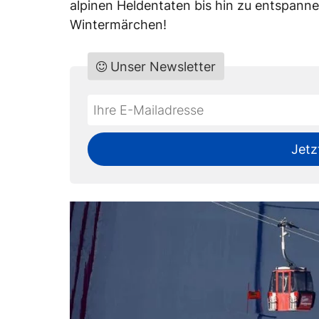
alpinen Heldentaten bis hin zu entspanne
Wintermärchen!
Unser Newsletter
Do
*Ihre
not
E-
fill
Mailadresse:
Jetz
this
field