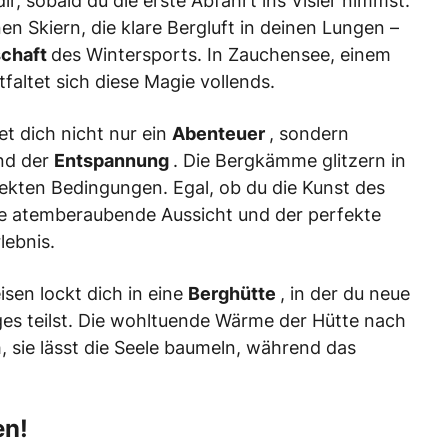
r, sobald du die erste Abfahrt ins Visier nimmst.
en Skiern, die klare Bergluft in deinen Lungen –
schaft
des Wintersports. In Zauchensee, einem
faltet sich diese Magie vollends.
et dich nicht nur ein
Abenteuer
, sondern
nd der
Entspannung
. Die Bergkämme glitzern in
fekten Bedingungen. Egal, ob du die Kunst des
die atemberaubende Aussicht und der perfekte
lebnis.
isen lockt dich in eine
Berghütte
, in der du neue
ages teilst. Die wohltuende Wärme der Hütte nach
h, sie lässt die Seele baumeln, während das
en!