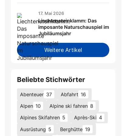
17. Mai 2026
Liechtensteinklamm: Das
imposante Naturschauspiel im
Jubiläumsjahr
Weitere Artikel
Beliebte Stichwörter
Abenteuer
37
Abfahrt
16
Alpen
10
Alpine ski fahren
8
Alpines Skifahren
5
Après-Ski
4
Ausrüstung
5
Berghütte
19