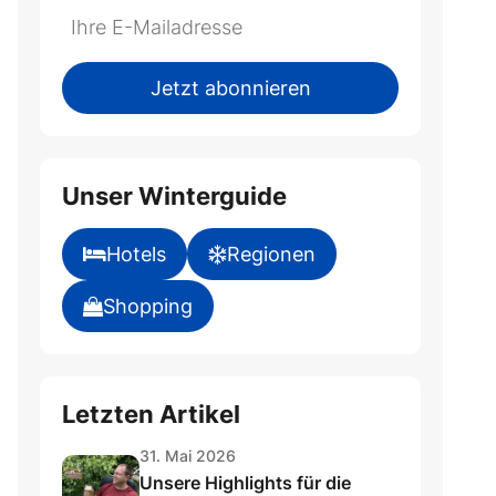
Do
*Ihre
not
E-
fill
Mailadresse:
Jetzt abonnieren
this
field
Unser Winterguide
Hotels
Regionen
Shopping
Letzten Artikel
31. Mai 2026
Unsere Highlights für die