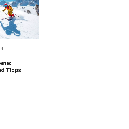
24
tene:
nd Tipps