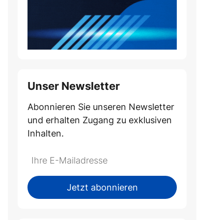
Unser Newsletter
Abonnieren Sie unseren Newsletter
und erhalten Zugang zu exklusiven
Inhalten.
Do
*Ihre
not
E-
fill
Mailadresse:
Jetzt abonnieren
this
field