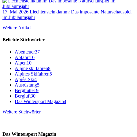
17. Mai 2026
Liechtensteinklamm: Das imposante Naturschauspiel
im Jubiläumsjahr
Weitere Artikel
Beliebte Stichwörter
Abenteuer
37
Abfahrt
16
Alpen
10
Alpine ski fahren
8
Alpines Skifahren
5
Après-Ski
4
Ausrüstung
5
Berghütte
19
Bergluft
30
Das Wintersport Magazin
4
Weitere Stichwörter
Das Wintersport Magazin