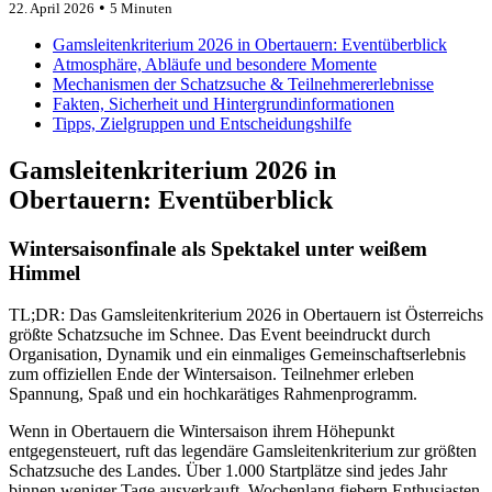
•
22. April 2026
5 Minuten
Gamsleitenkriterium 2026 in Obertauern: Eventüberblick
Atmosphäre, Abläufe und besondere Momente
Mechanismen der Schatzsuche & Teilnehmererlebnisse
Fakten, Sicherheit und Hintergrundinformationen
Tipps, Zielgruppen und Entscheidungshilfe
Gamsleitenkriterium 2026 in
Obertauern: Eventüberblick
Wintersaisonfinale als Spektakel unter weißem
Himmel
TL;DR: Das Gamsleitenkriterium 2026 in Obertauern ist Österreichs
größte Schatzsuche im Schnee. Das Event beeindruckt durch
Organisation, Dynamik und ein einmaliges Gemeinschaftserlebnis
zum offiziellen Ende der Wintersaison. Teilnehmer erleben
Spannung, Spaß und ein hochkarätiges Rahmenprogramm.
Wenn in Obertauern die Wintersaison ihrem Höhepunkt
entgegensteuert, ruft das legendäre Gamsleitenkriterium zur größten
Schatzsuche des Landes. Über 1.000 Startplätze sind jedes Jahr
binnen weniger Tage ausverkauft. Wochenlang fiebern Enthusiasten