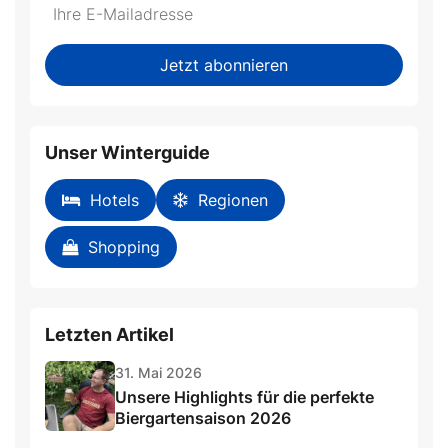
Do
*Ihre
not
E-
fill
Mailadresse:
Jetzt abonnieren
this
field
Unser Winterguide
Hotels
Regionen
Shopping
Letzten Artikel
31. Mai 2026
Unsere Highlights für die perfekte
Biergartensaison 2026