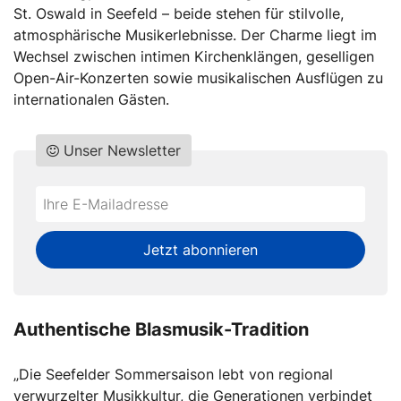
St. Oswald in Seefeld – beide stehen für stilvolle,
atmosphärische Musikerlebnisse. Der Charme liegt im
Wechsel zwischen intimen Kirchenklängen, geselligen
Open-Air-Konzerten sowie musikalischen Ausflügen zu
internationalen Gästen.
Unser Newsletter
Do
*Ihre
not
E-
fill
Mailadresse:
Jetzt abonnieren
this
field
Authentische Blasmusik-Tradition
„Die Seefelder Sommersaison lebt von regional
verwurzelter Musikkultur, die Generationen verbindet