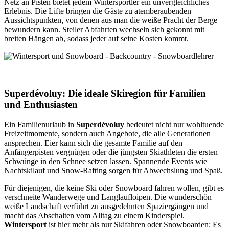
Netz an Pisten bietet jedem Wintersportler ein unvergleichliches
Erlebnis. Die Lifte bringen die Gäste zu atemberaubenden
Aussichtspunkten, von denen aus man die weiße Pracht der Berge
bewundern kann. Steiler Abfahrten wechseln sich gekonnt mit
breiten Hängen ab, sodass jeder auf seine Kosten kommt.
Superdévoluy: Die ideale Skiregion für Familien
und Enthusiasten
Ein Familienurlaub in
Superdévoluy
bedeutet nicht nur wohltuende
Freizeitmomente, sondern auch Angebote, die alle Generationen
ansprechen. Eier kann sich die gesamte Familie auf den
Anfängerpisten vergnügen oder die jüngsten Skiathleten die ersten
Schwünge in den Schnee setzen lassen. Spannende Events wie
Nachtskilauf und Snow-Rafting sorgen für Abwechslung und Spaß.
Für diejenigen, die keine Ski oder Snowboard fahren wollen, gibt es
verschneite Wanderwege und Langlaufloipen. Die wunderschön
weiße Landschaft verführt zu ausgedehnten Spaziergängen und
macht das Abschalten vom Alltag zu einem Kinderspiel.
Wintersport
ist hier mehr als nur Skifahren oder Snowboarden: Es