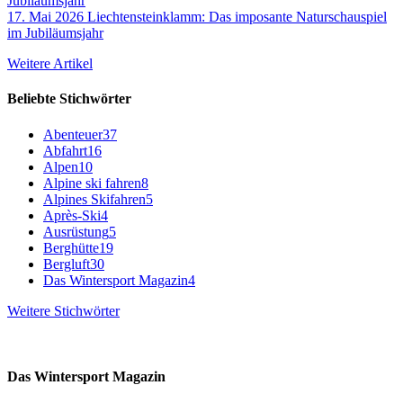
17. Mai 2026
Liechtensteinklamm: Das imposante Naturschauspiel
im Jubiläumsjahr
Weitere Artikel
Beliebte Stichwörter
Abenteuer
37
Abfahrt
16
Alpen
10
Alpine ski fahren
8
Alpines Skifahren
5
Après-Ski
4
Ausrüstung
5
Berghütte
19
Bergluft
30
Das Wintersport Magazin
4
Weitere Stichwörter
Das Wintersport Magazin