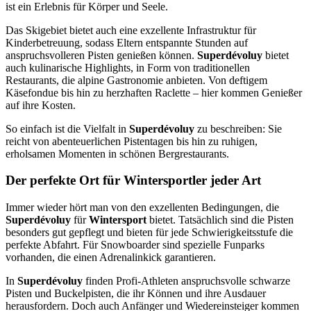
ist ein Erlebnis für Körper und Seele.
Das Skigebiet bietet auch eine exzellente Infrastruktur für
Kinderbetreuung, sodass Eltern entspannte Stunden auf
anspruchsvolleren Pisten genießen können.
Superdévoluy
bietet
auch kulinarische Highlights, in Form von traditionellen
Restaurants, die alpine Gastronomie anbieten. Von deftigem
Käsefondue bis hin zu herzhaften Raclette – hier kommen Genießer
auf ihre Kosten.
So einfach ist die Vielfalt in
Superdévoluy
zu beschreiben: Sie
reicht von abenteuerlichen Pistentagen bis hin zu ruhigen,
erholsamen Momenten in schönen Bergrestaurants.
Der perfekte Ort für Wintersportler jeder Art
Immer wieder hört man von den exzellenten Bedingungen, die
Superdévoluy
für
Wintersport
bietet. Tatsächlich sind die Pisten
besonders gut gepflegt und bieten für jede Schwierigkeitsstufe die
perfekte Abfahrt. Für Snowboarder sind spezielle Funparks
vorhanden, die einen Adrenalinkick garantieren.
In
Superdévoluy
finden Profi-Athleten anspruchsvolle schwarze
Pisten und Buckelpisten, die ihr Können und ihre Ausdauer
herausfordern. Doch auch Anfänger und Wiedereinsteiger kommen