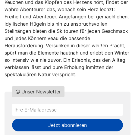
Keuchen und das Klopfen des Herzens hört, findet der
wahre Abenteurer das, wonach sein Herz lechzt:
Freiheit und Abenteuer. Angefangen bei gemächlichen,
idyllischen Hügeln bis hin zu anspruchsvollen
Steilhängen bieten die Skitouren für jeden Geschmack
und jedes Könnerniveau die passende
Herausforderung. Versunken in dieser weißen Pracht,
spürt man die Elemente hautnah und erlebt den Winter
so intensiv wie nie zuvor. Ein Erlebnis, das den Alltag
verblassen lässt und pure Erholung inmitten der
spektakulären Natur verspricht.
Unser Newsletter
Do
*Ihre
not
E-
fill
Mailadresse:
Jetzt abonnieren
this