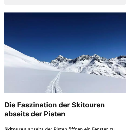
field
Die Faszination der Skitouren
abseits der Pisten
Skitouren
abseits der Pisten öffnen ein Fenster zu