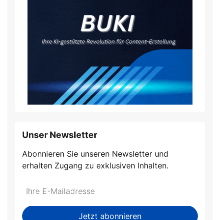
Unser Newsletter
Abonnieren Sie unseren Newsletter und
erhalten Zugang zu exklusiven Inhalten.
Do
*Ihre
not
E-
fill
Mailadresse:
Jetzt abonnieren