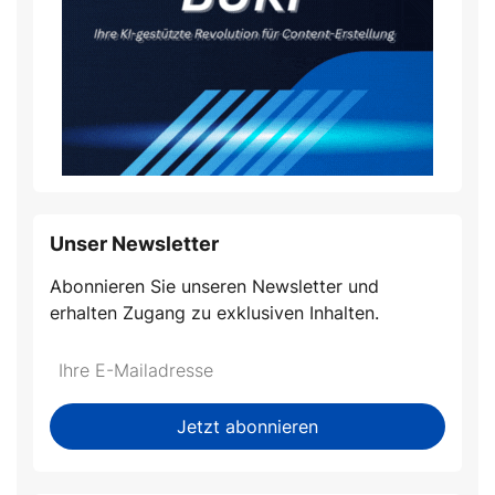
Unser Newsletter
Abonnieren Sie unseren Newsletter und
erhalten Zugang zu exklusiven Inhalten.
Do
*Ihre
not
E-
fill
Mailadresse:
Jetzt abonnieren
this
field