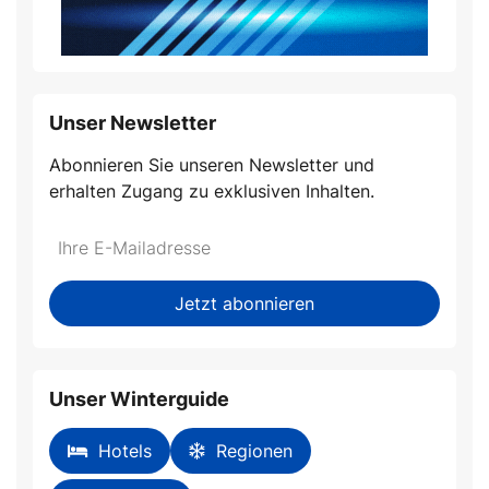
Unser Newsletter
Abonnieren Sie unseren Newsletter und
erhalten Zugang zu exklusiven Inhalten.
Do
*Ihre
not
E-
fill
Mailadresse:
Jetzt abonnieren
this
field
Unser Winterguide
Hotels
Regionen