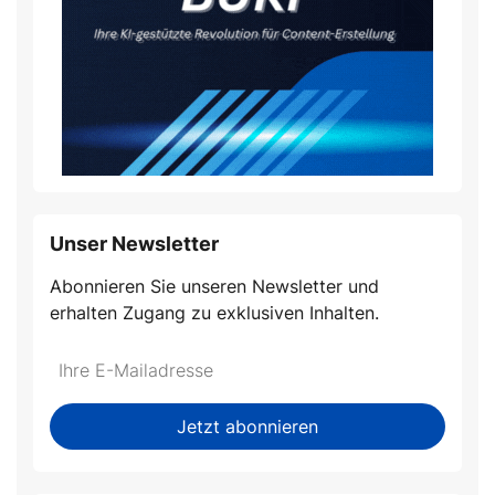
Unser Newsletter
Abonnieren Sie unseren Newsletter und
erhalten Zugang zu exklusiven Inhalten.
Do
*Ihre
not
E-
fill
Mailadresse:
Jetzt abonnieren
this
field