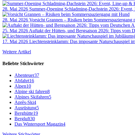
28. Mai 2026
Summer-Opening Schladming-Dachstein 2026: Event, 
28. Mai 2026
Vorsicht Grannen – Risiken beim Sommerspaziergang 
25. Mai 2026
Auftakt der Hütten- und Bergsaison 2026: Tipps vom 
17. Mai 2026
Liechtensteinklamm: Das imposante Naturschauspiel im
Weitere Artikel
Beliebte Stichwörter
Abenteuer
37
Abfahrt
16
Alpen
10
Alpine ski fahren
8
Alpines Skifahren
5
Après-Ski
4
Ausrüstung
5
Berghütte
19
Bergluft
30
Das Wintersport Magazin
4
Weitere Stichwörter