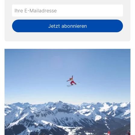
Do
*Ihre
not
E-
fill
Mailadresse:
Jetzt abonnieren
this
field