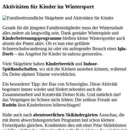
Aktivitäten für Kinder im Wintersport
Gerade für die jüngsten Familienmitglieder muss der Winterurlaub
alles andere als langweilig sein. Dank genialer Winterspiele und
Kinderbetreuungsprogramme
bleiben kleine Wintersportler auch
abseits der Pisten aktiv. Ob es nun eine geführte
Schneeschuhwanderung ist oder ein aufregender Besuch eines
Iglu-
Dorfs
– das Angebot für Kinder ist nahezu grenzenlos.
Viele Skigebiete haben
Kinderbereich
und
Indoor-
Spiellandschaften
, wo sich die Kleinen austoben können, während
Du Deine alpinen Träume verwirklichst.
Ein besonderer Tipp: der Bau von Schneeiglus. Diese Aktivität
begeistert immer wieder und fördert nebenbei auch die
Zusammenarbeit und Kreativität Deiner Kids. Und natürlich darf
das Vergnügen im Schnee nicht fehlen: Die zeitlose Freude am
Rodeln
lässt Kinderherzen höherschlagen!
Halte auch nach
abenteuerlichen Skikindergärten
Ausschau, die
mit ihrem abwechslungsreichen Programm fast schon kleinen
Freizeitparks gleichen. Kombiniere dies mit einer Prise Skilektionen