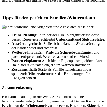
und Du erhältst das ultimative Paket für Dein kleines Energiebündel.
Tipps für den perfekten Familien-Winterurlaub
Frühe Planung:
Je früher der Urlaub organisiert ist, desto
besser. Reserviere rechtzeitig
Unterkunft
und
Skikursplätze
.
Ausrüstungscheck:
Stelle sicher, dass die
Skiausrüstung
der Kinder passt und sicher ist.
Wetterbedingungen:
Prüfe die
Schneebedingungen
und
packe entsprechend. Wechselsachen sind ein Muss!
Pausen einplanen:
Auch kleine Regenpausen gehören dazu.
Baue hier Aktivitäten ein, die im Warmen stattfinden.
Zusammenhalt:
Starte als Familie gemeinsam in das
spannende
Winterabenteuer
, das Erinnerungen für die
Ewigkeit schafft.
Zusammenfassung
Ein Familienausflug in die Welt des Skifahrens ist eine
herausragende Gelegenheit, um gemeinsam mit Deinen Kindern die
Faszination des
Wintersports
zu entdecken. Besonders
Skigebiete