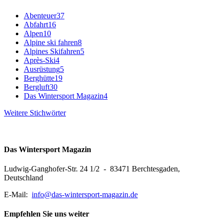
Abenteuer
37
Abfahrt
16
Alpen
10
Alpine ski fahren
8
Alpines Skifahren
5
Après-Ski
4
Ausrüstung
5
Berghütte
19
Bergluft
30
Das Wintersport Magazin
4
Weitere Stichwörter
Das Wintersport Magazin
Ludwig-Ganghofer-Str. 24 1/2 - 83471 Berchtesgaden,
Deutschland
E-Mail:
info@das-wintersport-magazin.de
Empfehlen Sie uns weiter