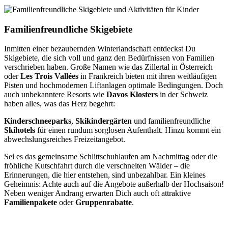
Familienfreundliche Skigebiete
Inmitten einer bezaubernden Winterlandschaft entdeckst Du
Skigebiete, die sich voll und ganz den Bedürfnissen von Familien
verschrieben haben. Große Namen wie das Zillertal in Österreich
oder
Les Trois Vallées
in Frankreich bieten mit ihren weitläufigen
Pisten und hochmodernen Liftanlagen optimale Bedingungen. Doch
auch unbekanntere Resorts wie
Davos Klosters
in der Schweiz
haben alles, was das Herz begehrt:
Kinderschneeparks
,
Skikindergärten
und familienfreundliche
Skihotels
für einen rundum sorglosen Aufenthalt. Hinzu kommt ein
abwechslungsreiches Freizeitangebot.
Sei es das gemeinsame Schlittschuhlaufen am Nachmittag oder die
fröhliche Kutschfahrt durch die verschneiten Wälder – die
Erinnerungen, die hier entstehen, sind unbezahlbar. Ein kleines
Geheimnis: Achte auch auf die Angebote außerhalb der Hochsaison!
Neben weniger Andrang erwarten Dich auch oft attraktive
Familienpakete
oder
Gruppenrabatte
.